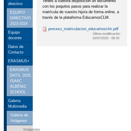
Tenéis a vuestra disposición un documento
directivo
con los poquitos pasos para realizar la
matrícula de vuestro hijo/a de forma online, a
EQUIPO
través de la plataforma EducamosCLM.
DIRECTIVO
2023-2024
proceso_matriculacion_educamosclm.pdf
Equipo
Última modificación:
docente
02/07/2025 - 08:33
Datos de
Contacto
ERASMUS+
ERASMUS
DAYS, 2025.
ISAAC
ALBÉNIZ
SCHOOL
Galería
Multimedia
Galería de
Imágenes
Imágenes